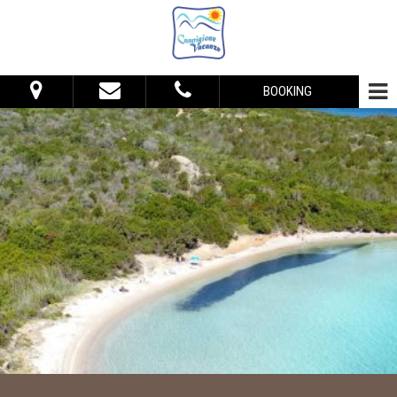
BOOKING
Vom:
Bis:
Unterkunft
Erwachsene:
Kinder:
Verfügbarkeitanforden
Informationsanfrage