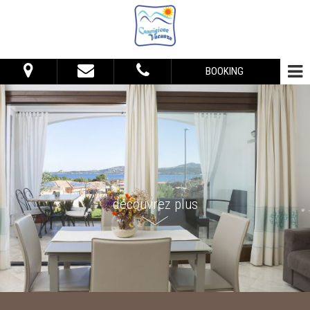
BOOKING
Du:
Au:
Hébergement
Adultes:
Enfants:
découvrez plus
Vérifier la Disponibilité
Demander informations