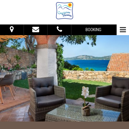
BOOKING
Dal:
Al:
Sistemazione
Adulti:
Bambini:
Verifica disponibilità
Richiedi preventivo