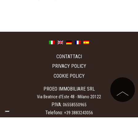
Fondo Resisto
CONTATTACI
PRIVACY POLICY
COOKIE POLICY
PROEO IMMOBILIARE SRL
Via Beatrice d'Este 48
-
Milano
20122
P.IVA:
06558550965
Telefono:
+39 3883243056
E-mail:
booking@cannigionevacanze.com
Copyright © 2018 – Cannigione Vacanze – Tutti i diritti sono riservati