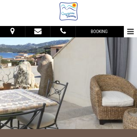
BOOKING
Dal:
Al:
Sistemazione
Adulti:
Bambini:
Verifica disponibilità
Richiedi preventivo